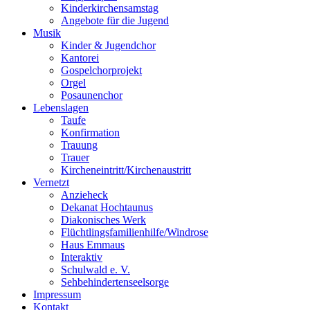
Kinderkirchensamstag
Angebote für die Jugend
Musik
Kinder & Jugendchor
Kantorei
Gospelchorprojekt
Orgel
Posaunenchor
Lebenslagen
Taufe
Konfirmation
Trauung
Trauer
Kircheneintritt/Kirchenaustritt
Vernetzt
Anzieheck
Dekanat Hochtaunus
Diakonisches Werk
Flüchtlingsfamilienhilfe/Windrose
Haus Emmaus
Interaktiv
Schulwald e. V.
Sehbehindertenseelsorge
Impressum
Kontakt