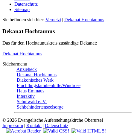
Datenschutz
Sitemap
Sie befinden sich hier:
Vernetzt
|
Dekanat Hochtaunus
Dekanat Hochtaunus
Das für den Hochtaunuskreis zuständige Dekanat:
Dekanat Hochtaunus
Sidebarmenu
Anzieheck
Dekanat Hochtaunus
Diakonisches Werk
Flüchtlingsfamilienhilfe/Windrose
Haus Emmaus
Interaktiv
Schulwald e. V.
Sehbehindertenseelsorge
© 2026 Evangelische Auferstehungskirche Oberursel
Impressum
|
Kontakt
|
Datenschutz