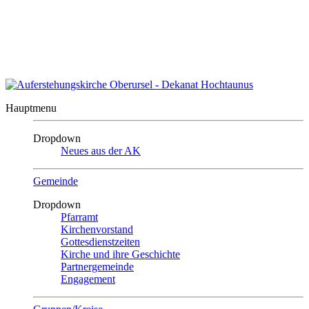
Auszeit?
Auszeit beenden
Impressum
|
Kontakt
|
Sitemap
Auferstehungskirche
Oberursel
Hauptmenu
Dropdown
Neues aus der AK
Gemeinde
Dropdown
Pfarramt
Kirchenvorstand
Gottesdienstzeiten
Kirche und ihre Geschichte
Partnergemeinde
Engagement