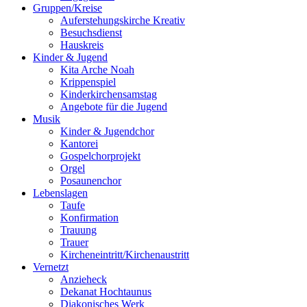
Gruppen/Kreise
Auferstehungskirche Kreativ
Besuchsdienst
Hauskreis
Kinder & Jugend
Kita Arche Noah
Krippenspiel
Kinderkirchensamstag
Angebote für die Jugend
Musik
Kinder & Jugendchor
Kantorei
Gospelchorprojekt
Orgel
Posaunenchor
Lebenslagen
Taufe
Konfirmation
Trauung
Trauer
Kircheneintritt/Kirchenaustritt
Vernetzt
Anzieheck
Dekanat Hochtaunus
Diakonisches Werk