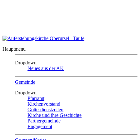
Auszeit?
Auszeit beenden
Impressum
|
Kontakt
|
Sitemap
Auferstehungskirche
Oberursel
Hauptmenu
Dropdown
Neues aus der AK
Gemeinde
Dropdown
Pfarramt
Kirchenvorstand
Gottesdienstzeiten
Kirche und ihre Geschichte
Partnergemeinde
Engagement