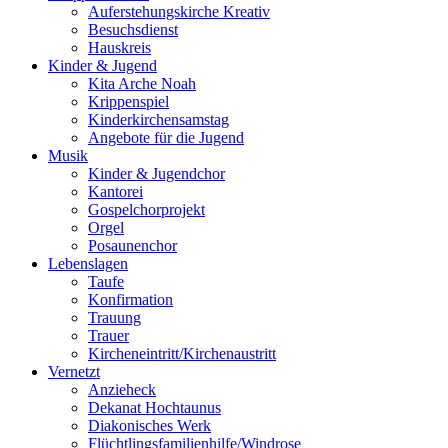
Auferstehungskirche Kreativ
Besuchsdienst
Hauskreis
Kinder & Jugend
Kita Arche Noah
Krippenspiel
Kinderkirchensamstag
Angebote für die Jugend
Musik
Kinder & Jugendchor
Kantorei
Gospelchorprojekt
Orgel
Posaunenchor
Lebenslagen
Taufe
Konfirmation
Trauung
Trauer
Kircheneintritt/Kirchenaustritt
Vernetzt
Anzieheck
Dekanat Hochtaunus
Diakonisches Werk
Flüchtlingsfamilienhilfe/Windrose