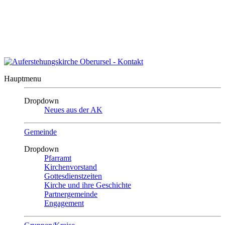
Auszeit?
Auszeit beenden
Impressum
|
Kontakt
|
Sitemap
Auferstehungskirche
Oberursel
Hauptmenu
Dropdown
Neues aus der AK
Gemeinde
Dropdown
Pfarramt
Kirchenvorstand
Gottesdienstzeiten
Kirche und ihre Geschichte
Partnergemeinde
Engagement