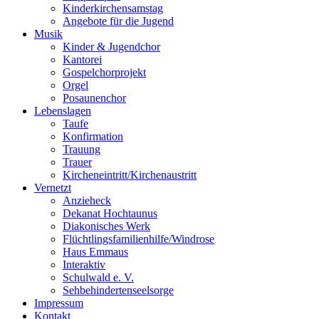
Kinderkirchensamstag
Angebote für die Jugend
Musik
Kinder & Jugendchor
Kantorei
Gospelchorprojekt
Orgel
Posaunenchor
Lebenslagen
Taufe
Konfirmation
Trauung
Trauer
Kircheneintritt/Kirchenaustritt
Vernetzt
Anzieheck
Dekanat Hochtaunus
Diakonisches Werk
Flüchtlingsfamilienhilfe/Windrose
Haus Emmaus
Interaktiv
Schulwald e. V.
Sehbehindertenseelsorge
Impressum
Kontakt